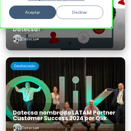
Aceptar
Declinar
¡Personas inescrupulosas están
suplantando a colaboradores de
Datecsa!
Datecsa
•
Destacado
Datecsa nombrado LATAM Partner
Customer Success 2024 por Qlik
Datecsa
•